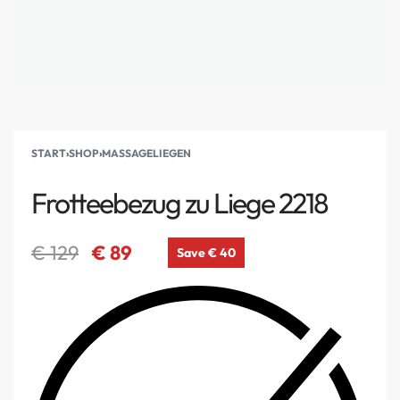
START
›
SHOP
›
MASSAGELIEGEN
Frotteebezug zu Liege 2218
€
129
€
89
Save € 40